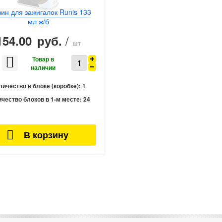
ин для зажигалок Runis 133
мл ж/б
/
154.00
руб.
шт
личество в блоке (коробке):
1
чество блоков в 1-м месте:
24